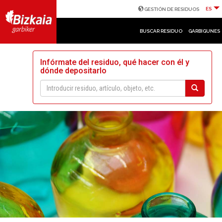
ES
GESTIÓN DE RESIDUOS
BUSCAR RESIDUO
GARBIGUNES
Infórmate del residuo, qué hacer con él y
dónde depositarlo