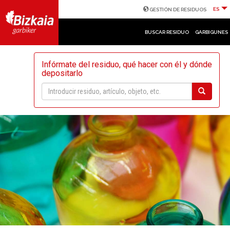
ES
GESTIÓN DE RESIDUOS
BUSCAR RESIDUO
GARBIGUNES
Infórmate del residuo, qué hacer con él y dónde
depositarlo