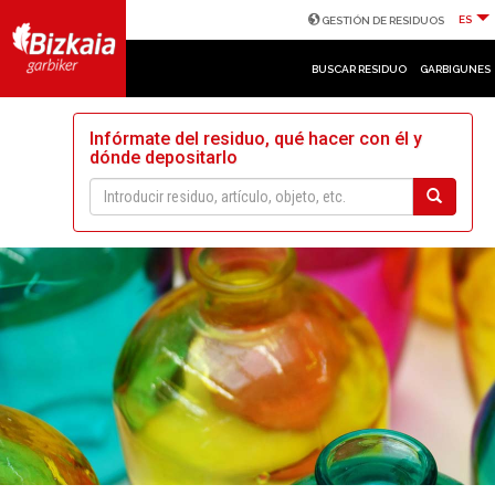
ES
GESTIÓN DE RESIDUOS
BUSCAR RESIDUO
GARBIGUNES
Infórmate del residuo, qué hacer con él y
dónde depositarlo