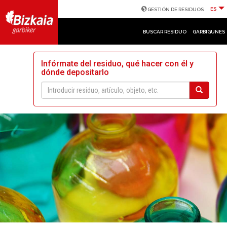
ES
GESTIÓN DE RESIDUOS
BUSCAR RESIDUO
GARBIGUNES
Infórmate del residuo, qué hacer con él y
dónde depositarlo