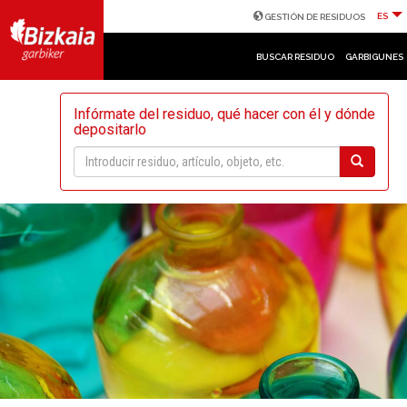
ES
GESTIÓN DE RESIDUOS
BUSCAR RESIDUO
GARBIGUNES
Infórmate del residuo, qué hacer con él y dónde
depositarlo