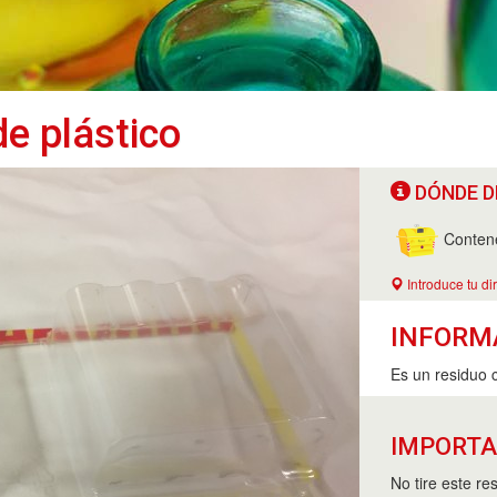
de plástico
DÓNDE D
Contene
Introduce tu di
INFORM
Es un residuo 
IMPORT
No tire este r