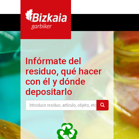
Infórmate del
residuo, qué hacer
con él y dónde
depositarlo