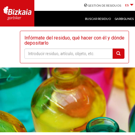
ES
GESTIÓN DE RESIDUOS
BUSCAR RESIDUO
GARBIGUNES
Infórmate del residuo, qué hacer con él y dónde
depositarlo