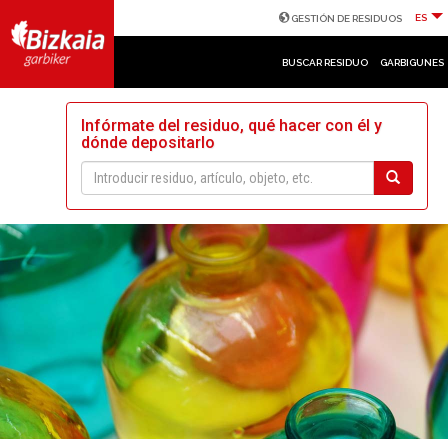
ES
GESTIÓN DE RESIDUOS
BUSCAR RESIDUO
GARBIGUNES
Infórmate del residuo, qué hacer con él y
dónde depositarlo