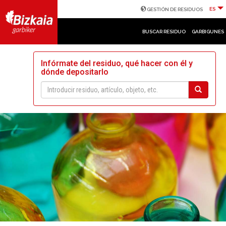
ES
GESTIÓN DE RESIDUOS
BUSCAR RESIDUO
GARBIGUNES
Infórmate del residuo, qué hacer con él y
dónde depositarlo