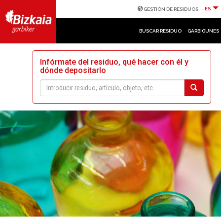
ES
GESTIÓN DE RESIDUOS
BUSCAR RESIDUO
GARBIGUNES
Infórmate del residuo, qué hacer con él y
dónde depositarlo