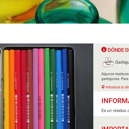
DÓNDE D
Garbig
Algunos residuos
garbigunes. Para
Introduce tu di
INFORM
Es un residuo