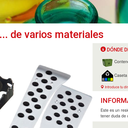
... de varios materiales
DÓNDE D
Conten
Caseta d
Introduce tu di
INFORM
Este es un res
tener duda de 