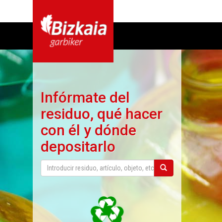
Infórmate del
residuo, qué hacer
con él y dónde
depositarlo