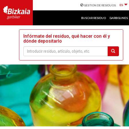
ES
GESTIÓN DE RESIDUOS
BUSCAR RESIDUO
GARBIGUNES
Infórmate del residuo, qué hacer con él y
dónde depositarlo