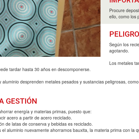
IMPORT
Procure deposi
ello, como los 
PELIGRO
Según los reci
agotando.
Los metales t
uede tardar hasta 30 años en descomponerse.
y aluminio desprenden metales pesados y sustancias peligrosas, como 
A GESTIÓN
horrar energía y materias primas, puesto que:
r acero a partir de acero reciclado.
ión de latas de conserva y bebidas es reciclado.
s el aluminio nuevamente ahorramos bauxita, la materia prima con la qu