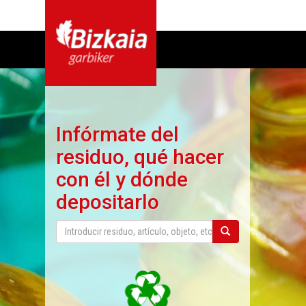
Infórmate del
residuo, qué hacer
con él y dónde
depositarlo