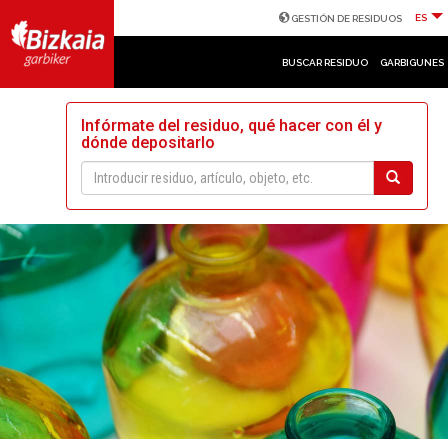
ES
GESTIÓN DE RESIDUOS
BUSCAR RESIDUO
GARBIGUNES
Infórmate del residuo, qué hacer con él y
dónde depositarlo