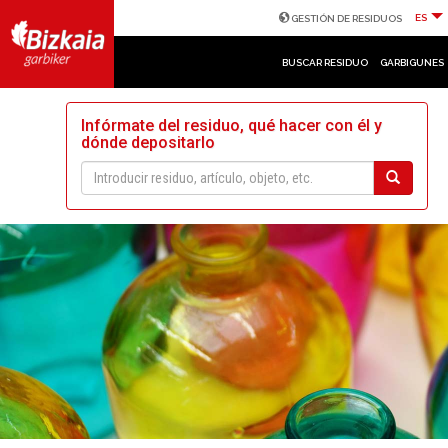
ES
GESTIÓN DE RESIDUOS
BUSCAR RESIDUO
GARBIGUNES
Infórmate del residuo, qué hacer con él y
dónde depositarlo