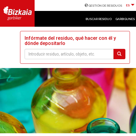
ES
GESTIÓN DE RESIDUOS
BUSCAR RESIDUO
GARBIGUNES
Infórmate del residuo, qué hacer con él y
dónde depositarlo