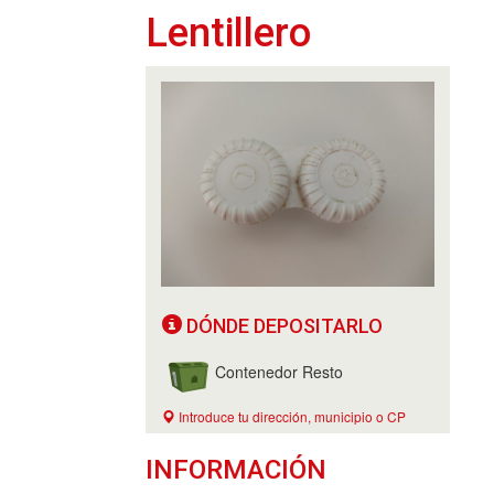
Lentillero
DÓNDE DEPOSITARLO
Contenedor Resto
Introduce tu dirección, municipio o CP
INFORMACIÓN