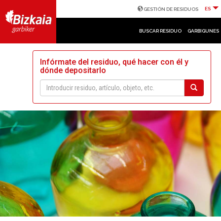
ES
GESTIÓN DE RESIDUOS
BUSCAR RESIDUO
GARBIGUNES
Infórmate del residuo, qué hacer con él y
dónde depositarlo