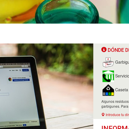
DÓNDE D
Garbig
Servici
Caseta d
Algunos residuos
garbigunes. Para
Introduce tu di
INFORM