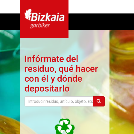
Infórmate del
residuo, qué hacer
con él y dónde
depositarlo