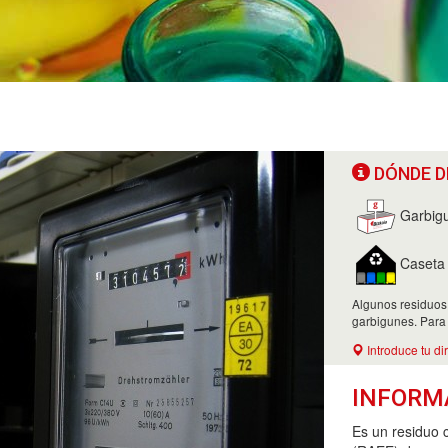
DÓNDE D
Garbig
Caseta d
Algunos residuos
garbigunes. Para
Introduce tu di
INFORM
Es un residuo 