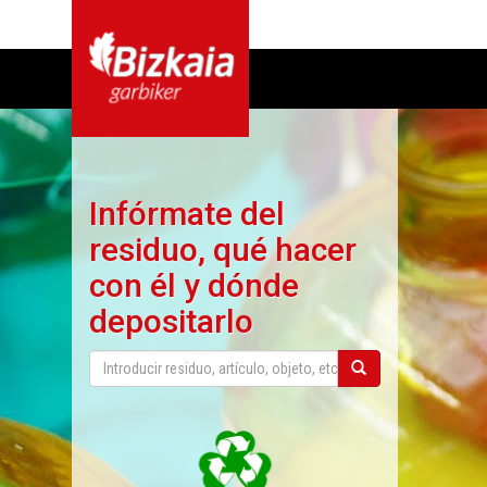
Infórmate del
residuo, qué hacer
con él y dónde
depositarlo