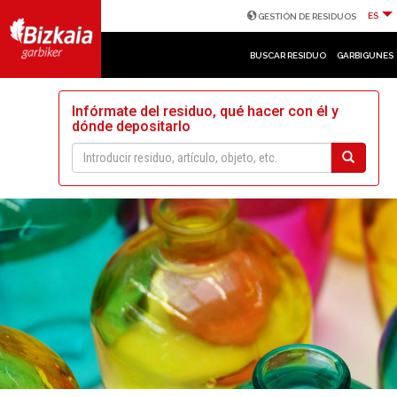
ES
GESTIÓN DE RESIDUOS
BUSCAR RESIDUO
GARBIGUNES
Infórmate del residuo, qué hacer con él y
dónde depositarlo