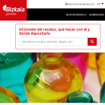
ES
GESTIÓN DE RESIDUOS
BUSCAR RESIDUO
GARBIGUNES
Infórmate del residuo, qué hacer con él y
dónde depositarlo