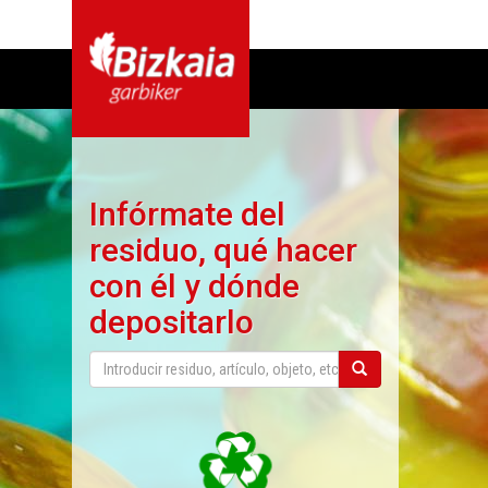
Infórmate del
residuo, qué hacer
con él y dónde
depositarlo