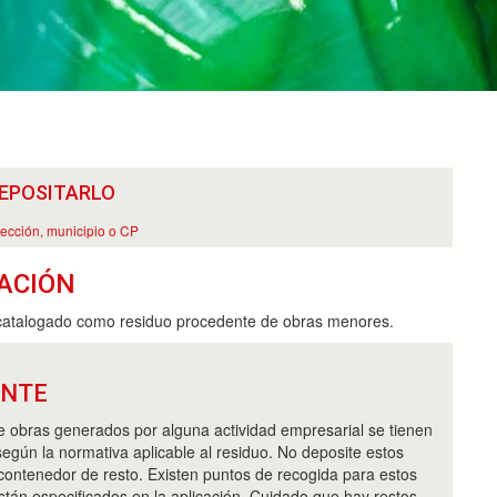
EPOSITARLO
rección, municipio o CP
ACIÓN
catalogado como residuo procedente de obras menores.
ANTE
e obras generados por alguna actividad empresarial se tienen
egún la normativa aplicable al residuo. No deposite estos
 contenedor de resto. Existen puntos de recogida para estos
stán especificados en la aplicación. Cuidado que hay restos