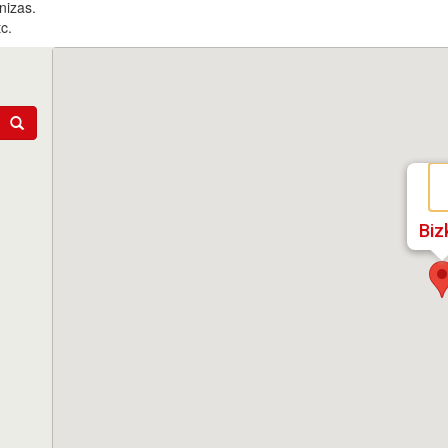
nizas.
c.
Biz