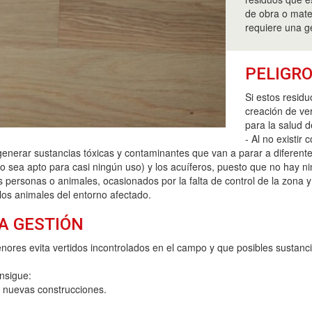
de obra o mate
requiere una ge
PELIGRO
Si estos resid
creación de ve
para la salud d
- Al no existir
nerar sustancias tóxicas y contaminantes que van a parar a diferentes 
 sea apto para casi ningún uso) y los acuíferos, puesto que no hay nin
 personas o animales, ocasionados por la falta de control de la zona y 
los animales del entorno afectado.
A GESTIÓN
enores evita vertidos incontrolados en el campo y que posibles sustan
nsigue:
a nuevas construcciones.