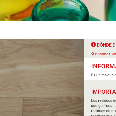
DÓNDE D
Introduce tu di
INFORM
Es un residuo 
IMPORT
Los residuos d
que gestionar s
residuos en el
residuos que e