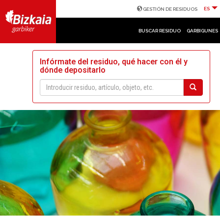
ES
GESTIÓN DE RESIDUOS
BUSCAR RESIDUO
GARBIGUNES
Infórmate del residuo, qué hacer con él y
dónde depositarlo