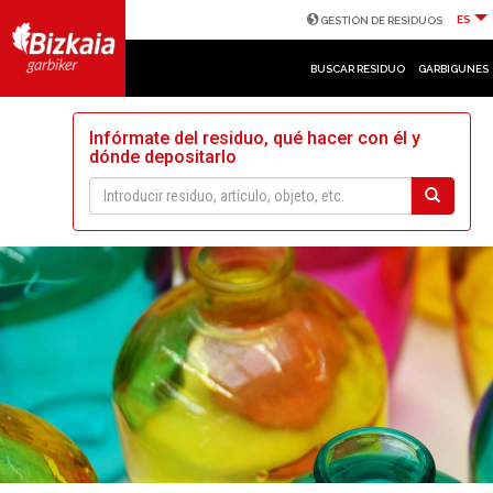
ES
GESTIÓN DE RESIDUOS
BUSCAR RESIDUO
GARBIGUNES
Infórmate del residuo, qué hacer con él y
dónde depositarlo