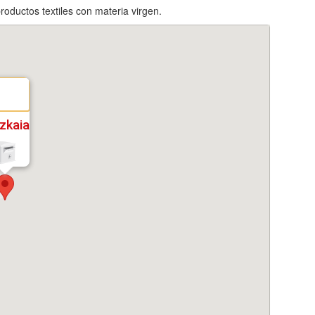
roductos textiles con materia virgen.
izkaia