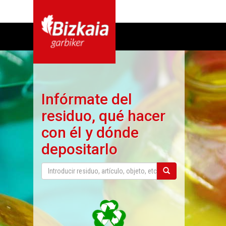
Infórmate del
residuo, qué hacer
con él y dónde
depositarlo