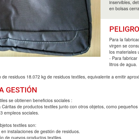
inservibles, det
en bolsas cerr
PELIGRO
Para la fabrica
virgen se cons
los materiales 
- Para fabrica
litros de agua.
 de residuos 18.072 kg de residuos textiles, equivalente a emitir ap
A GESTIÓN
xtiles se obtienen beneficios sociales :
áritas de productos textiles junto con otros objetos, como pequeños apa
3 empleos sociales.
bjetos textiles son:
en instalaciones de gestión de residuos.
ón de nuevos productos textiles.