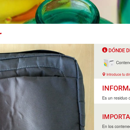
r
DÓNDE D
Contene
Introduce tu di
INFORM
Es un residuo 
IMPORT
En los contened