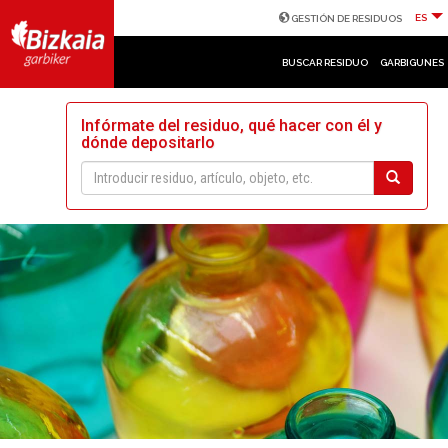
ES
GESTIÓN DE RESIDUOS
BUSCAR RESIDUO
GARBIGUNES
Infórmate del residuo, qué hacer con él y
dónde depositarlo