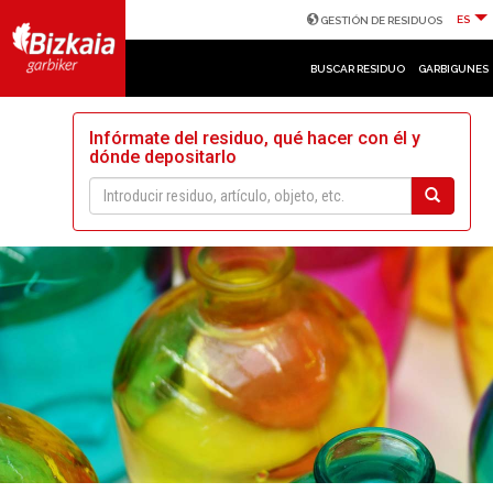
ES
GESTIÓN DE RESIDUOS
BUSCAR RESIDUO
GARBIGUNES
Infórmate del residuo, qué hacer con él y
dónde depositarlo