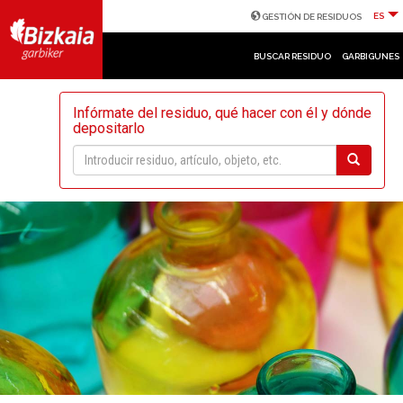
ES
GESTIÓN DE RESIDUOS
BUSCAR RESIDUO
GARBIGUNES
Infórmate del residuo, qué hacer con él y dónde
depositarlo