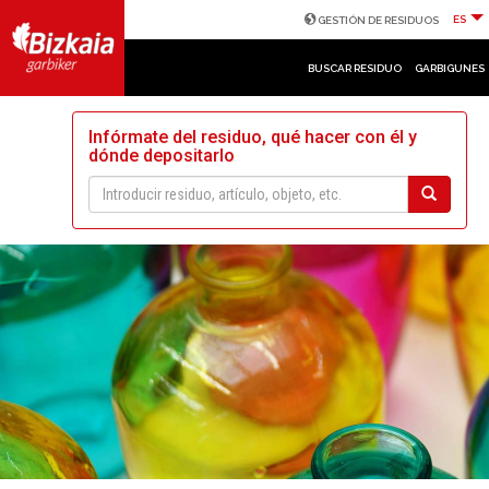
ES
GESTIÓN DE RESIDUOS
BUSCAR RESIDUO
GARBIGUNES
Infórmate del residuo, qué hacer con él y
dónde depositarlo