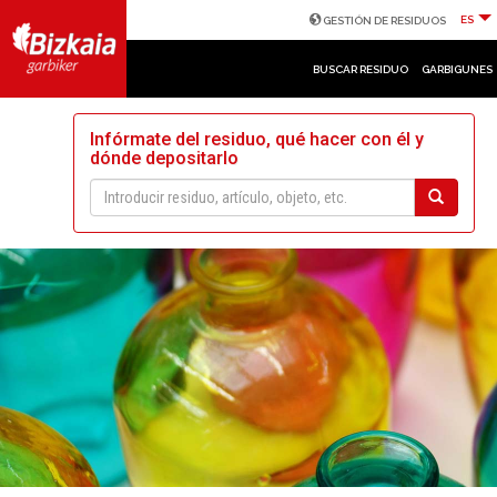
ES
GESTIÓN DE RESIDUOS
BUSCAR RESIDUO
GARBIGUNES
Infórmate del residuo, qué hacer con él y
dónde depositarlo