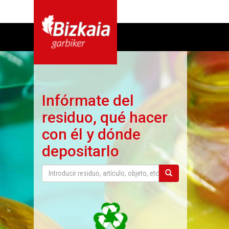
Infórmate del
residuo, qué hacer
con él y dónde
depositarlo