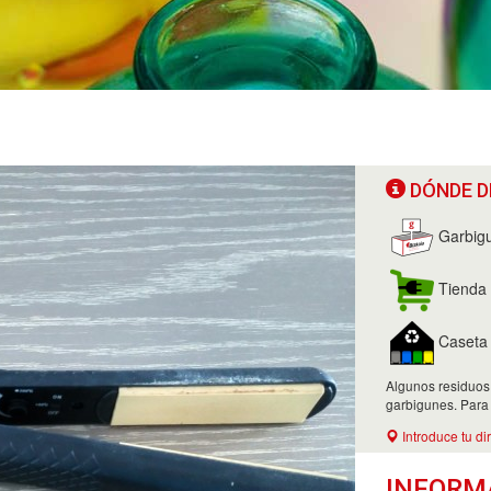
DÓNDE D
Garbig
Tienda 
Caseta d
Algunos residuos
garbigunes. Para
Introduce tu di
INFORM