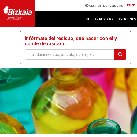
ES
GESTIÓN DE RESIDUOS
BUSCAR RESIDUO
GARBIGUNES
Infórmate del residuo, qué hacer con él y
dónde depositarlo