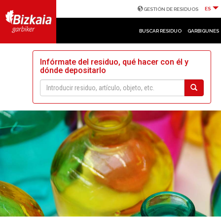
ES
GESTIÓN DE RESIDUOS
BUSCAR RESIDUO
GARBIGUNES
Infórmate del residuo, qué hacer con él y
dónde depositarlo