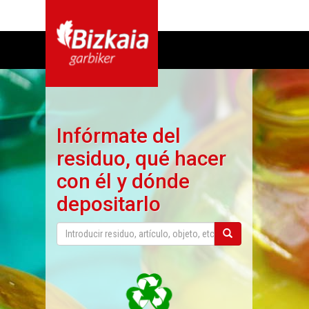
Infórmate del
residuo, qué hacer
con él y dónde
depositarlo