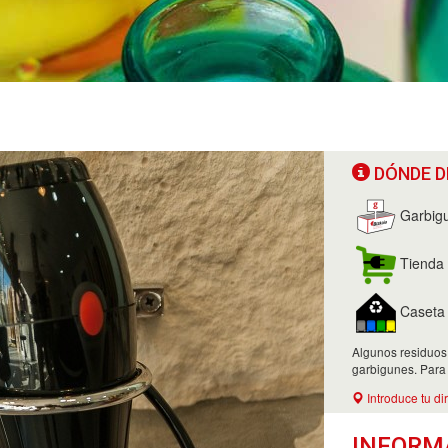
DÓNDE D
Garbig
Tienda 
Caseta d
Algunos residuos
garbigunes. Para
Introduce tu di
INFORM