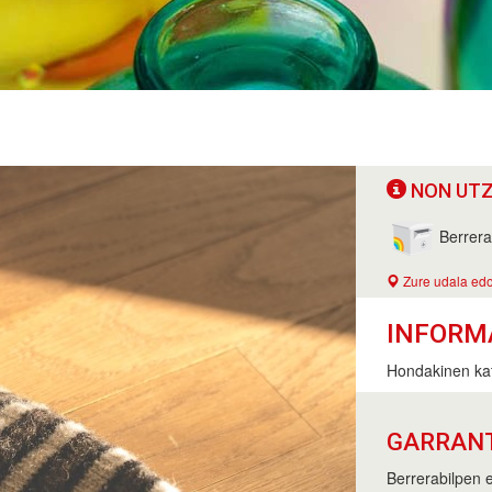
NON UTZ
Berrera
Zure udala edo
INFORM
Hondakinen kat
GARRAN
Berrerabilpen e