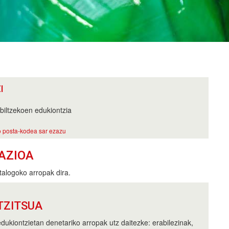
I
biltzekoen edukiontzia
 posta-kodea sar ezazu
AZIOA
alogoko arropak dira.
TZITSUA
dukiontzietan denetariko arropak utz daitezke: erabilezinak,