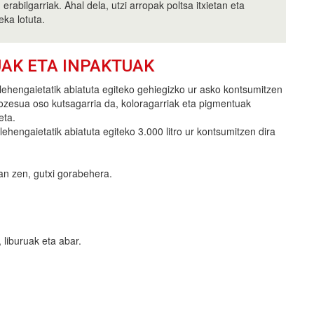
erabilgarriak. Ahal dela, utzi arropak poltsa itxietan eta
ka lotuta.
UAK ETA INPAKTUAK
lehengaietatik abiatuta egiteko gehiegizko ur asko kontsumitzen
rozesua oso kutsagarria da, koloragarriak eta pigmentuak
eta.
lehengaietatik abiatuta egiteko 3.000 litro ur kontsumitzen dira
an zen, gutxi gorabehera.
 liburuak eta abar.