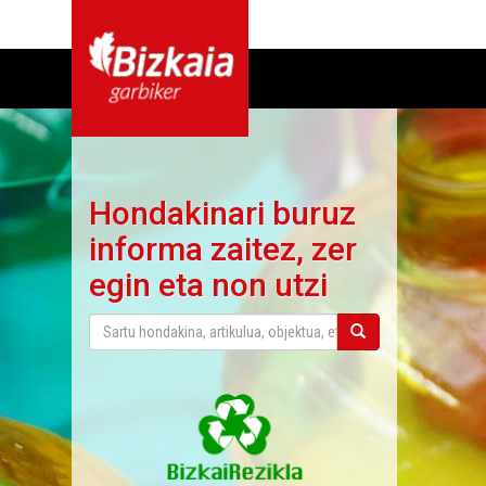
Hondakinari buruz
informa zaitez, zer
egin eta non utzi