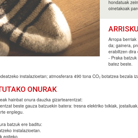
hondatuak zein 
oinetakoak pare
ARRISK
Arropa berriak 
da; gainera, p
erabiltzen dira 
- Praka batzuk 
batez beste.
deatzeko instalazioetan; atmosferara 490 tona CO₂ botatzea bezala iz
TUTAKO ONURAK
zeak hainbat onura dauzka gizartearentzat:
ntzat beste gauza batzuekin batera: tresna elektriko txikiak, jostailuak,
rte enplegu.
ura batzuk ere baditu:
tzeko instalazioetan.
k egiteko.