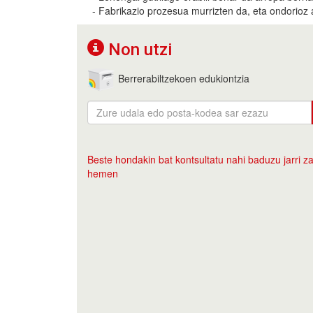
- Fabrikazio prozesua murrizten da, eta ondorioz 
Non utzi
Berrerabiltzekoen edukiontzia
Beste hondakin bat kontsultatu nahi baduzu jarri za
hemen