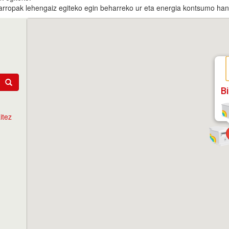
arropak lehengaiz egiteko egin beharreko ur eta energia kontsumo handi
B
itez