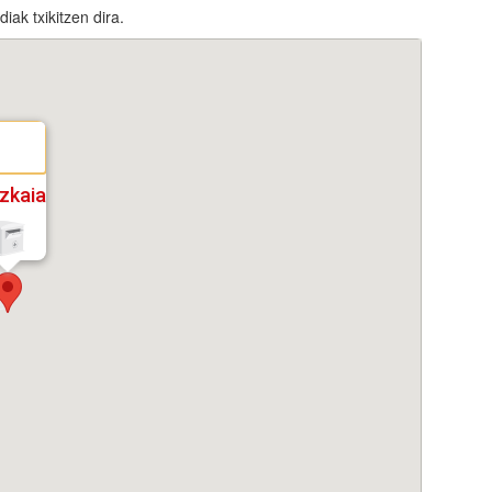
ak txikitzen dira.
izkaia