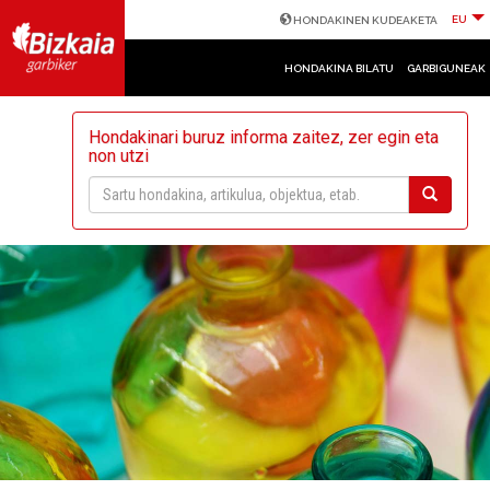
EU
HONDAKINEN KUDEAKETA
HONDAKINA BILATU
GARBIGUNEAK
Hondakinari buruz informa zaitez, zer egin eta
non utzi