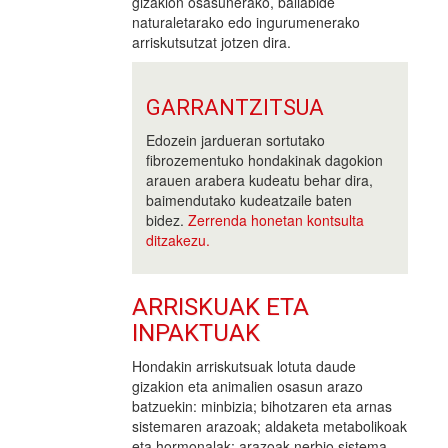
gizakion osasunerako, baliabide
naturaletarako edo ingurumenerako
arriskutsutzat jotzen dira.
GARRANTZITSUA
Edozein jardueran sortutako
fibrozementuko hondakinak dagokion
arauen arabera kudeatu behar dira,
baimendutako kudeatzaile baten
bidez.
Zerrenda honetan kontsulta
ditzakezu.
ARRISKUAK ETA
INPAKTUAK
Hondakin arriskutsuak lotuta daude
gizakion eta animalien osasun arazo
batzuekin: minbizia; bihotzaren eta arnas
sistemaren arazoak; aldaketa metabolikoak
eta hormonalak; arazoak nerbio sistema