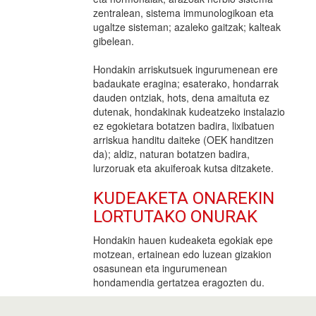
zentralean, sistema immunologikoan eta
ugaltze sisteman; azaleko gaitzak; kalteak
gibelean.
Hondakin arriskutsuek ingurumenean ere
badaukate eragina; esaterako, hondarrak
dauden ontziak, hots, dena amaituta ez
dutenak, hondakinak kudeatzeko instalazio
ez egokietara botatzen badira, lixibatuen
arriskua handitu daiteke (OEK handitzen
da); aldiz, naturan botatzen badira,
lurzoruak eta akuiferoak kutsa ditzakete.
KUDEAKETA ONAREKIN
LORTUTAKO ONURAK
Hondakin hauen kudeaketa egokiak epe
motzean, ertainean edo luzean gizakion
osasunean eta ingurumenean
hondamendia gertatzea eragozten du.