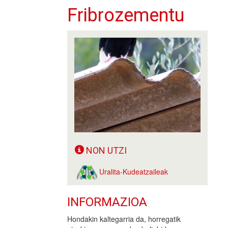
Fribrozementu
NON UTZI
Uralita-Kudeatzaileak
INFORMAZIOA
Hondakin kaltegarria da, horregatik