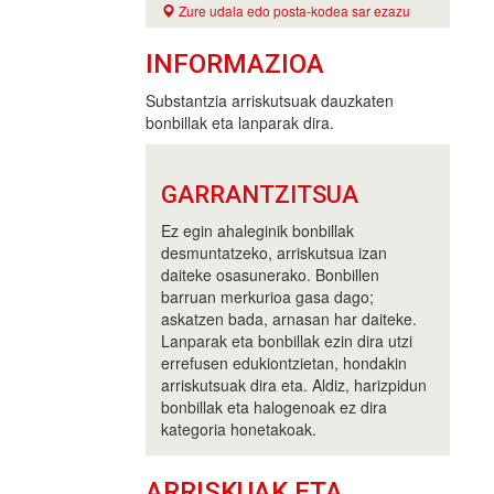
Zure udala edo posta-kodea sar ezazu
INFORMAZIOA
Substantzia arriskutsuak dauzkaten
bonbillak eta lanparak dira.
GARRANTZITSUA
Ez egin ahaleginik bonbillak
desmuntatzeko, arriskutsua izan
daiteke osasunerako. Bonbillen
barruan merkurioa gasa dago;
askatzen bada, arnasan har daiteke.
Lanparak eta bonbillak ezin dira utzi
errefusen edukiontzietan, hondakin
arriskutsuak dira eta. Aldiz, harizpidun
bonbillak eta halogenoak ez dira
kategoria honetakoak.
ARRISKUAK ETA