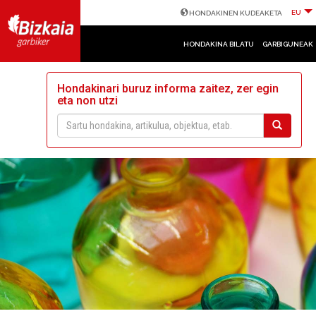
EU
HONDAKINEN KUDEAKETA
HONDAKINA BILATU
GARBIGUNEAK
Hondakinari buruz informa zaitez, zer egin
eta non utzi