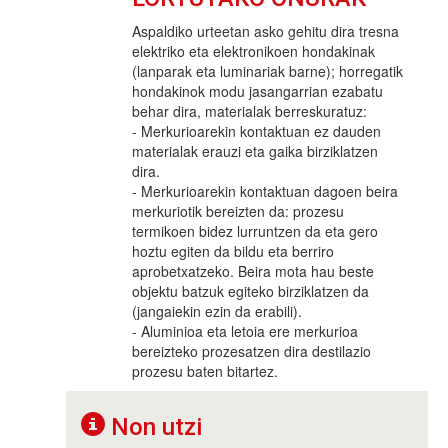
Aspaldiko urteetan asko gehitu dira tresna
elektriko eta elektronikoen hondakinak
(lanparak eta luminariak barne); horregatik
hondakinok modu jasangarrian ezabatu
behar dira, materialak berreskuratuz:
- Merkurioarekin kontaktuan ez dauden
materialak erauzi eta gaika birziklatzen
dira.
- Merkurioarekin kontaktuan dagoen beira
merkuriotik bereizten da: prozesu
termikoen bidez lurruntzen da eta gero
hoztu egiten da bildu eta berriro
aprobetxatzeko. Beira mota hau beste
objektu batzuk egiteko birziklatzen da
(jangaiekin ezin da erabili).
- Aluminioa eta letoia ere merkurioa
bereizteko prozesatzen dira destilazio
prozesu baten bitartez.
Non utzi