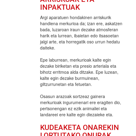
INPAKTUAK
Argi aparatuen hondakinen arriskurik
handiena merkurioa da; izan ere, askatzen
bada, luzaroan iraun dezake atmosferan
harik eta lurrean, ibaietan edo itsasoetan
jalgi arte, eta horregatik oso urrun hedatu
daiteke.
Epe laburrean, merkurioak kalte egin
dezake biriketan eta presio arteriala eta
bihotz erritmoa alda ditzake. Epe luzean,
kalte egin dezake burmuinean,
giltzurrunetan eta fetuetan.
Osasun arazoak sortzeaz gainera
merkurioak ingurumenari ere eragiten dio,
pertsonengan ez ezik animaliei eta
landareei ere kalte egin diezaieke eta.
KUDEAKETA ONAREKIN
LORTUTAKO ONURAK