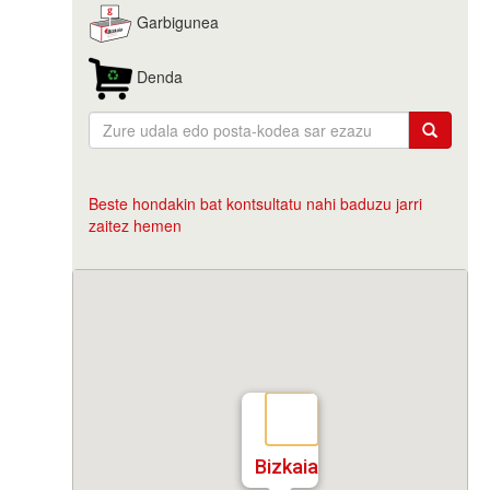
Garbigunea
Denda
Beste hondakin bat kontsultatu nahi baduzu jarri
zaitez hemen
Bizkaia