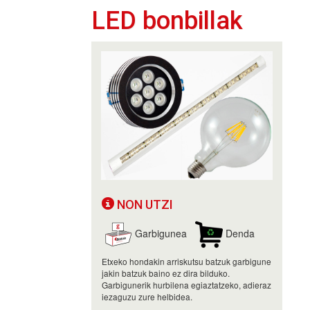
LED bonbillak
NON UTZI
Garbigunea
Denda
Etxeko hondakin arriskutsu batzuk garbigune
jakin batzuk baino ez dira bilduko.
Garbigunerik hurbilena egiaztatzeko, adieraz
iezaguzu zure helbidea.