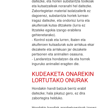
daitezke, eta horien substantzia toxikoak
eta kutsatzaileak noranahi hel daitezke.
Zabortegietan material isolatzailerik ez
dagoenez, substantzia horiek lurrean
iragaz daitezke, eta ondorioz lurra eta
akuiferoak kutsa ditzakete (lurra ez
litzateke egokia izango erabilera
gehienetarako).
- Kontrol ezak eta lurren, ibaien eta
akuiferoen kutsadurak sute arriskua ekar
dezakete eta arriskuan jar dezakete
pertsonen eta animalien osasuna.
- Landaretza hondatzen da eta horrek
inguruko animaliei eragiten die.
KUDEAKETA ONAREKIN
LORTUTAKO ONURAK
Hondakin handi batzuk berriz erabil
daitezke; hala jokatuz gero, ez dira
zabortegira helduko.
Hondakin handiak aprobetxaezinak izanez