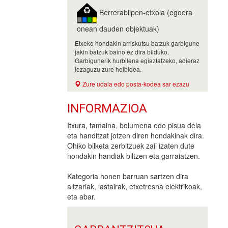
Berrerabilpen-etxola (egoera
onean dauden objektuak)
Etxeko hondakin arriskutsu batzuk garbigune
jakin batzuk baino ez dira bilduko.
Garbigunerik hurbilena egiaztatzeko, adieraz
iezaguzu zure helbidea.
Zure udala edo posta-kodea sar ezazu
INFORMAZIOA
Itxura, tamaina, bolumena edo pisua dela
eta handitzat jotzen diren hondakinak dira.
Ohiko bilketa zerbitzuek zail izaten dute
hondakin handiak biltzen eta garraiatzen.
Kategoria honen barruan sartzen dira
altzariak, lastairak, etxetresna elektrikoak,
eta abar.