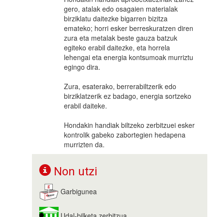
gero, atalak edo osagaien materialak
birziklatu daitezke bigarren bizitza
emateko; horri esker berreskuratzen diren
zura eta metalak beste gauza batzuk
egiteko erabil daitezke, eta horrela
lehengai eta energia kontsumoak murriztu
egingo dira.
Zura, esaterako, berrerabiltzerik edo
birziklatzerik ez badago, energia sortzeko
erabil daiteke.
Hondakin handiak biltzeko zerbitzuei esker
kontrolik gabeko zabortegien hedapena
murrizten da.
Non utzi
Garbigunea
Udal-bilketa zerbitzua