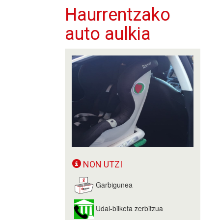
Haurrentzako
auto aulkia
NON UTZI
Garbigunea
Udal-bilketa zerbitzua