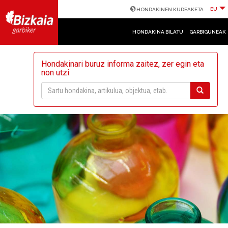
EU
HONDAKINEN KUDEAKETA
HONDAKINA BILATU
GARBIGUNEAK
Hondakinari buruz informa zaitez, zer egin eta
non utzi