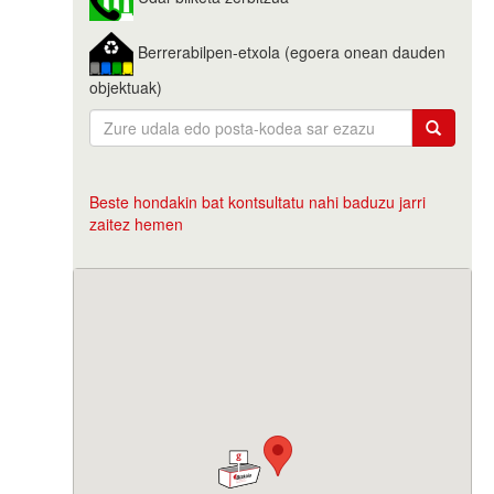
Berrerabilpen-etxola (egoera onean dauden
objektuak)
Beste hondakin bat kontsultatu nahi baduzu jarri
zaitez hemen