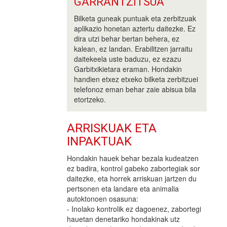
GARRANTZITSUA
Bilketa guneak puntuak eta zerbitzuak
aplikazio honetan aztertu daitezke. Ez
dira utzi behar bertan behera, ez
kalean, ez landan. Erabilitzen jarraitu
daitekeela uste baduzu, ez ezazu
Garbitxikietara eraman. Hondakin
handien etxez etxeko bilketa zerbitzuei
telefonoz eman behar zaie abisua bila
etortzeko.
ARRISKUAK ETA
INPAKTUAK
Hondakin hauek behar bezala kudeatzen
ez badira, kontrol gabeko zabortegiak sor
daitezke, eta horrek arriskuan jartzen du
pertsonen eta landare eta animalia
autoktonoen osasuna:
- Inolako kontrolik ez dagoenez, zabortegi
hauetan denetariko hondakinak utz