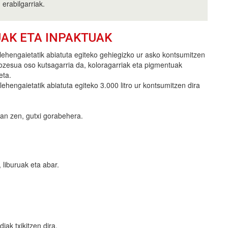
erabilgarriak.
UAK ETA INPAKTUAK
lehengaietatik abiatuta egiteko gehiegizko ur asko kontsumitzen
rozesua oso kutsagarria da, koloragarriak eta pigmentuak
eta.
lehengaietatik abiatuta egiteko 3.000 litro ur kontsumitzen dira
an zen, gutxi gorabehera.
 liburuak eta abar.
ak txikitzen dira.