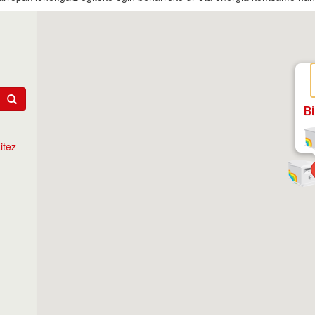
B
itez