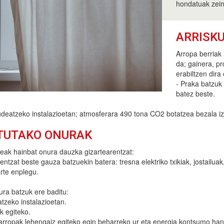
hondatuak zein 
ARRISK
Arropa berriak 
da; gainera, p
erabiltzen dira 
- Praka batzuk 
batez beste.
deatzeko instalazioetan; atmosferara 490 tona CO2 botatzea bezala iz
TUTAKO ONURAK
zeak hainbat onura dauzka gizartearentzat:
ntzat beste gauza batzuekin batera: tresna elektriko txikiak, jostailuak,
rte enplegu.
ura batzuk ere baditu:
tzeko instalazioetan.
k egiteko.
arropak lehengaiz egiteko egin beharreko ur eta energia kontsumo handi