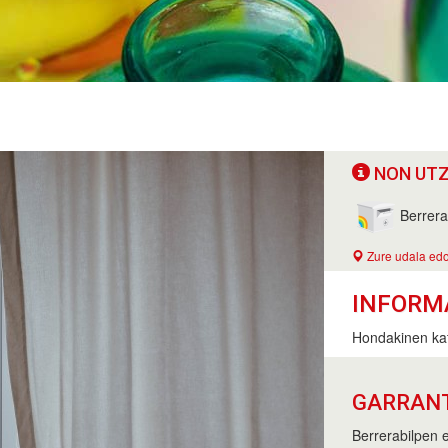
NON UTZ
Berrera
Zure udala edo
INFORM
Hondakinen kat
GARRAN
Berrerabilpen e