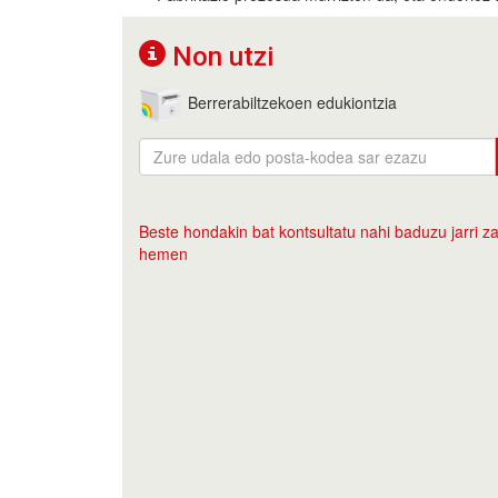
Non utzi
Berrerabiltzekoen edukiontzia
Beste hondakin bat kontsultatu nahi baduzu jarri za
hemen