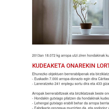
2013an 18.072 kg arropa utzi ziren hondakinak ku
KUDEAKETA ONAREKIN LOR
Ehunezko objektuen berrerabilpenak eta birziklat
- Euskadin 7.000 arropa-donazio egin dira Cáritase
- Laneratzeko 241 enplegu sortu dira eta 433 giza
Arropak berrerabiltzeak eta birziklatzeak beste on
- Hondakin gutxiago pilatzen da hondakinak kudea
- Lehengai gutxiago erabili behar da arropa berria
- Fabrikazio prozesua murrizten da, eta ondorioz 