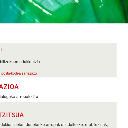
I
biltzekoen edukiontzia
 posta-kodea sar ezazu
AZIOA
alogoko arropak dira.
TZITSUA
dukiontzietan denetariko arropak utz daitezke: erabilezinak,