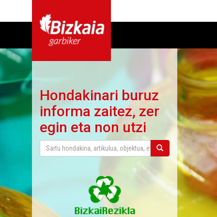
Hondakinari buruz
informa zaitez, zer
egin eta non utzi