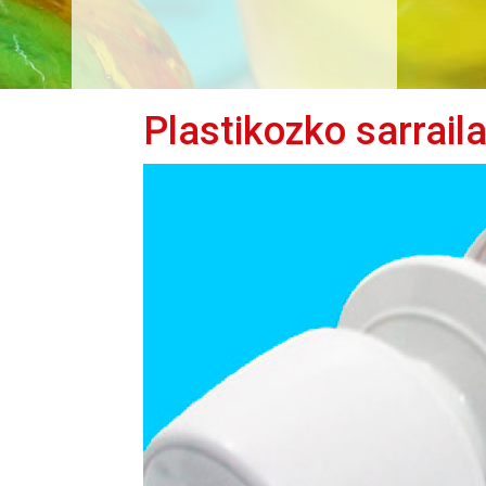
Plastikozko sarrail