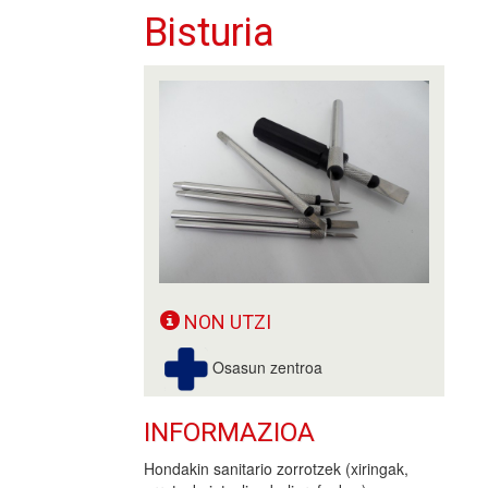
Bisturia
NON UTZI
Osasun zentroa
INFORMAZIOA
Hondakin sanitario zorrotzek (xiringak,