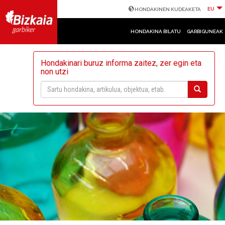
EU
HONDAKINEN KUDEAKETA
HONDAKINA BILATU
GARBIGUNEAK
Hondakinari buruz informa zaitez, zer egin eta
non utzi