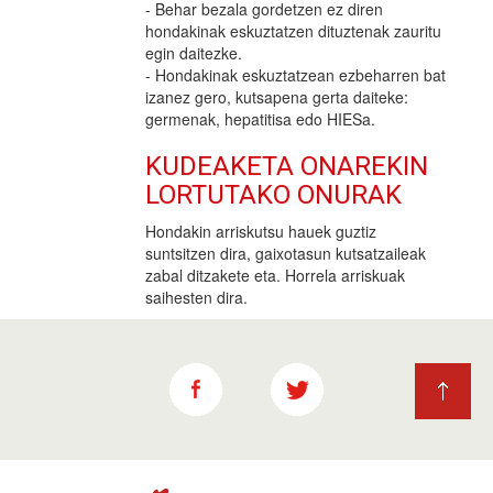
- Behar bezala gordetzen ez diren
hondakinak eskuztatzen dituztenak zauritu
egin daitezke.
- Hondakinak eskuztatzean ezbeharren bat
izanez gero, kutsapena gerta daiteke:
germenak, hepatitisa edo HIESa.
KUDEAKETA ONAREKIN
LORTUTAKO ONURAK
Hondakin arriskutsu hauek guztiz
suntsitzen dira, gaixotasun kutsatzaileak
zabal ditzakete eta. Horrela arriskuak
saihesten dira.