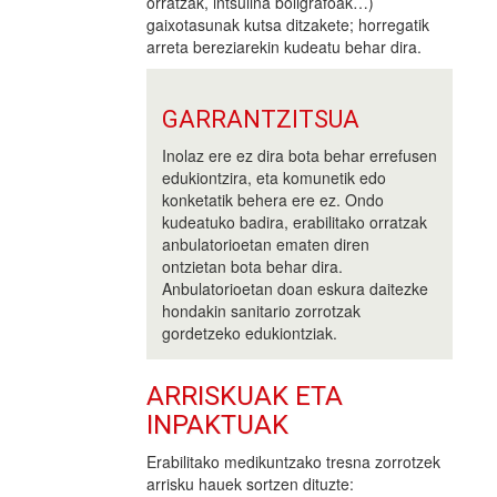
orratzak, intsulina boligrafoak…)
gaixotasunak kutsa ditzakete; horregatik
arreta bereziarekin kudeatu behar dira.
GARRANTZITSUA
Inolaz ere ez dira bota behar errefusen
edukiontzira, eta komunetik edo
konketatik behera ere ez. Ondo
kudeatuko badira, erabilitako orratzak
anbulatorioetan ematen diren
ontzietan bota behar dira.
Anbulatorioetan doan eskura daitezke
hondakin sanitario zorrotzak
gordetzeko edukiontziak.
ARRISKUAK ETA
INPAKTUAK
Erabilitako medikuntzako tresna zorrotzek
arrisku hauek sortzen dituzte: