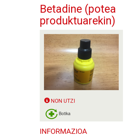
Betadine (potea
produktuarekin)
NON UTZI
Botika
INFORMAZIOA