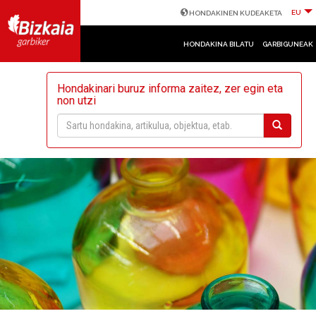
EU
HONDAKINEN KUDEAKETA
HONDAKINA BILATU
GARBIGUNEAK
Hondakinari buruz informa zaitez, zer egin eta
non utzi