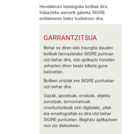
Hondakinen katalogoko botikak dira.
Irabazteko asmorik gabeko SIGRE
entitatearen bidez kudeatzen dira.
GARRANTZITSUA
Behar ez diren edo iraungita dauden
botikak farmazietako SIGRE puntuan
utzi behar dira, edo aplikazio honetan
zehazten diren beste bilketa gune
batzuetan.
Botiken ontziak ere SIGRE puntuetan
utzi behar dira.
Gazak, aposituak, orratzak, objektu
zorrotzak, termometroak
(merkuriozkoak zein digitalak), pilak
eta erradiografiak ez dira utzi behar
SIGRE puntuetan. Begiratu aplikazioan
non utz daitezkeen.