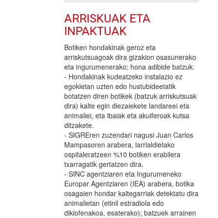
ARRISKUAK ETA
INPAKTUAK
Botiken hondakinak geroz eta
arriskutsuagoak dira gizakion osasunerako
eta ingurumenerako; hona adibide batzuk:
- Hondakinak kudeatzeko instalazio ez
egokietan uzten edo hustubideetatik
botatzen diren botikek (batzuk arriskutsuak
dira) kalte egin diezaiekete landareei eta
animaliei, eta ibaiak eta akuiferoak kutsa
ditzakete.
- SIGREren zuzendari nagusi Juan Carlos
Mampasoren arabera, larrialdietako
ospitaleratzeen %10 botiken erabilera
txarragatik gertatzen dira.
- SINC agentziaren eta Ingurumeneko
Europar Agentziaren (IEA) arabera, botika
osagaien hondar kaltegarriak detektatu dira
animalietan (etinil estradiola edo
diklofenakoa, esaterako); batzuek arrainen