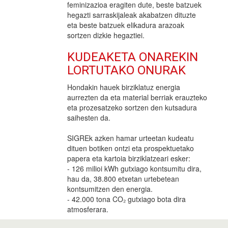
feminizazioa eragiten dute, beste batzuek
hegazti sarraskijaleak akabatzen dituzte
eta beste batzuek elikadura arazoak
sortzen dizkie hegaztiei.
KUDEAKETA ONAREKIN
LORTUTAKO ONURAK
Hondakin hauek birziklatuz energia
aurrezten da eta material berriak erauzteko
eta prozesatzeko sortzen den kutsadura
saihesten da.
SIGREk azken hamar urteetan kudeatu
dituen botiken ontzi eta prospektuetako
papera eta kartoia birziklatzeari esker:
- 126 milioi kWh gutxiago kontsumitu dira,
hau da, 38.800 etxetan urtebetean
kontsumitzen den energia.
- 42.000 tona CO₂ gutxiago bota dira
atmosferara.