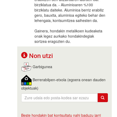
birziklatua da. - Aluminioaren %100
birziklatu daiteke. Aluminioa berriz erabiliz
gero, bauxita, aluminioa egiteko behar den
lehengaia, kontsumitzea saihesten da.
Gainera, hondakin metalikoen kudeaketa
onak legez aurkako hondakindegiak
sortzea eragozten du.
Non utzi
Garbigunea
Berrerabilpen-etxola (egoera onean dauden
objektuak)
Beste hondakin bat kontsultatu nahi baduzu jarri