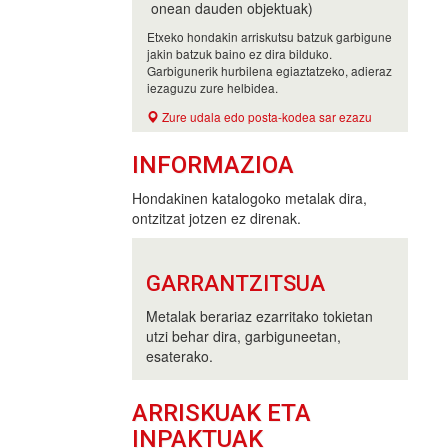
onean dauden objektuak)
Etxeko hondakin arriskutsu batzuk garbigune
jakin batzuk baino ez dira bilduko.
Garbigunerik hurbilena egiaztatzeko, adieraz
iezaguzu zure helbidea.
Zure udala edo posta-kodea sar ezazu
INFORMAZIOA
Hondakinen katalogoko metalak dira,
ontzitzat jotzen ez direnak.
GARRANTZITSUA
Metalak berariaz ezarritako tokietan
utzi behar dira, garbiguneetan,
esaterako.
ARRISKUAK ETA
INPAKTUAK