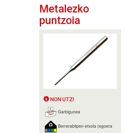
Metalezko
puntzoia
NON UTZI
Garbigunea
Berrerabilpen-etxola (egoera