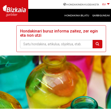
EU
HONDAKINEN KUDEAKETA
HONDAKINA BILATU
GARBIGUNEAK
Hondakinari buruz informa zaitez, zer egin
eta non utzi