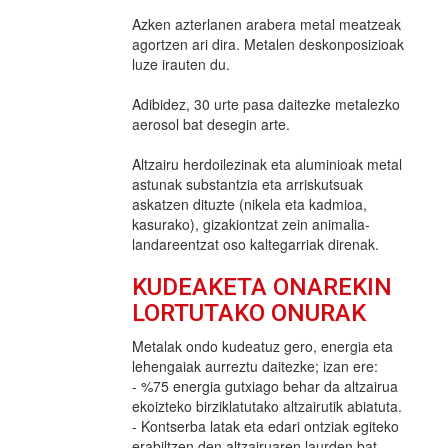
Azken azterlanen arabera metal meatzeak
agortzen ari dira. Metalen deskonposizioak
luze irauten du.
Adibidez, 30 urte pasa daitezke metalezko
aerosol bat desegin arte.
Altzairu herdoilezinak eta aluminioak metal
astunak substantzia eta arriskutsuak
askatzen dituzte (nikela eta kadmioa,
kasurako), gizakiontzat zein animalia-
landareentzat oso kaltegarriak direnak.
KUDEAKETA ONAREKIN
LORTUTAKO ONURAK
Metalak ondo kudeatuz gero, energia eta
lehengaiak aurreztu daitezke; izan ere:
- %75 energia gutxiago behar da altzairua
ekoizteko birziklatutako altzairutik abiatuta.
- Kontserba latak eta edari ontziak egiteko
erabiltzen den altzairuaren laurden bat