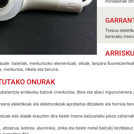
hondakinak dir
GARRAN
Tresna elektri
bererako tresn
ARRISK
ude: bateriak, merkuriozko elementuak, olioak, lanpara fluoreszentea
, merkurioa, nikela eta beruna.
TUTAKO ONURAK
bstantzia arriskutsu batzuk (merkurioa, litioa eta abar) ingurumenera 
esna elektrikoak eta elektronikoak aprobetxa ditzakete eta horrela beren
ezak edo atalak erauzten dira beste tresna batzuetako pieza zaharrak
, altzairua, kobrea, aluminioa, zinka eta beste metal batzuk) birziklatu
k aurrezten dira.