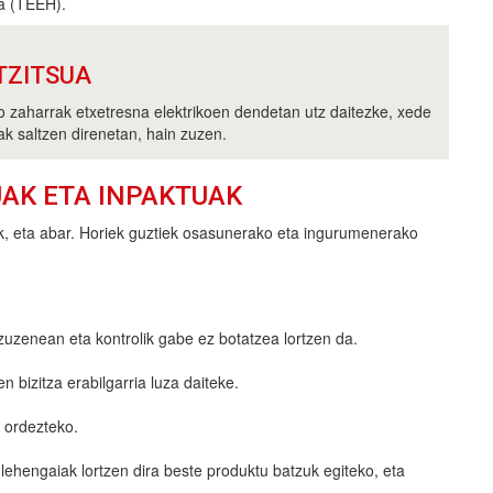
a (TEEH).
TZITSUA
ko zaharrak etxetresna elektrikoen dendetan utz daitezke, xede
ak saltzen direnetan, hain zuzen.
UAK ETA INPAKTUAK
k, eta abar. Horiek guztiek osasunerako eta ingurumenerako
zuzenean eta kontrolik gabe ez botatzea lortzen da.
 bizitza erabilgarria luza daiteke.
 ordezteko.
z lehengaiak lortzen dira beste produktu batzuk egiteko, eta