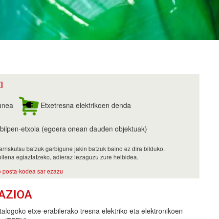
I
unea
Etxetresna elektrikoen denda
bilpen-etxola (egoera onean dauden objektuak)
rriskutsu batzuk garbigune jakin batzuk baino ez dira bilduko.
ilena egiaztatzeko, adieraz iezaguzu zure helbidea.
 posta-kodea sar ezazu
AZIOA
alogoko etxe-erabilerako tresna elektriko eta elektronikoen