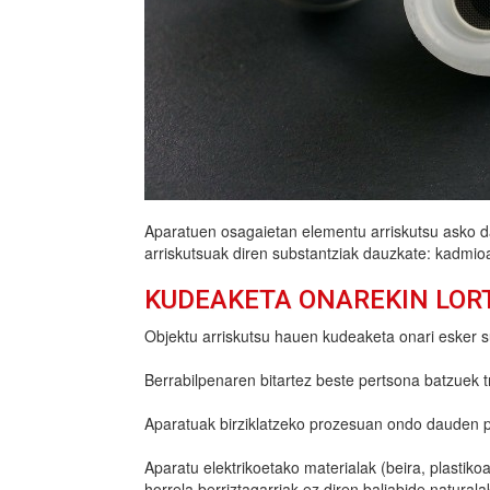
Aparatuen osagaietan elementu arriskutsu asko da
arriskutsuak diren substantziak dauzkate: kadmioa
KUDEAKETA ONAREKIN LOR
Objektu arriskutsu hauen kudeaketa onari esker su
Berrabilpenaren bitartez beste pertsona batzuek tr
Aparatuak birziklatzeko prozesuan ondo dauden pi
Aparatu elektrikoetako materialak (beira, plastikoa
horrela berriztagarriak ez diren baliabide naturala