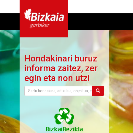
Hondakinari buruz
informa zaitez, zer
egin eta non utzi