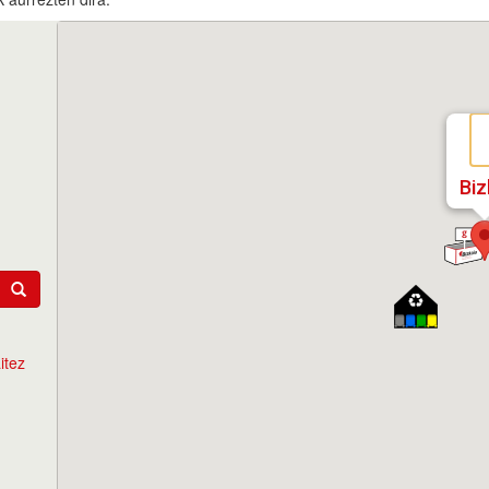
Biz
itez