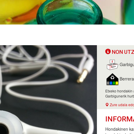
NON UTZ
Garbig
Berrera
Etxeko hondakin a
Garbigunerik hurb
Zure udala edo
INFORM
Hondakinen kat