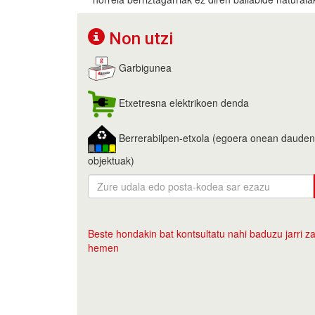
Non utzi
Garbigunea
Etxetresna elektrikoen denda
Berrerabilpen-etxola (egoera onean dauden
objektuak)
Beste hondakin bat kontsultatu nahi baduzu jarri za
hemen