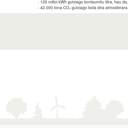
- 126 milioi kWh gutxiago kontsumitu dira, hau d
- 42.000 tona CO₂ gutxiago bota dira atmosferara