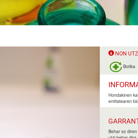
NON UTZ
Botika
INFORM
Hondakinen kat
entitatearen bi
GARRANT
Behar ez diren
utzi behar dira