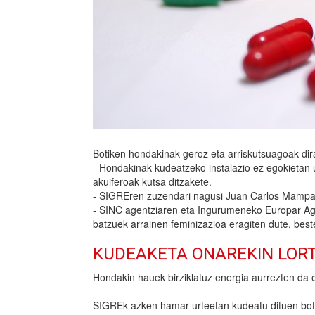
Botiken hondakinak geroz eta arriskutsuagoak di
- Hondakinak kudeatzeko instalazio ez egokietan uz
akuiferoak kutsa ditzakete.
- SIGREren zuzendari nagusi Juan Carlos Mampasor
- SINC agentziaren eta Ingurumeneko Europar Agent
batzuek arrainen feminizazioa eragiten dute, best
KUDEAKETA ONAREKIN LOR
Hondakin hauek birziklatuz energia aurrezten da 
SIGREk azken hamar urteetan kudeatu dituen botike