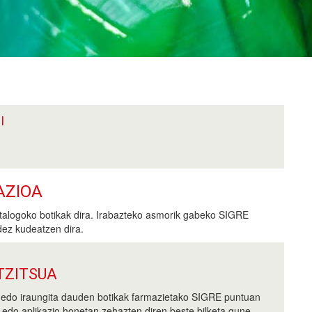
I
AZIOA
alogoko botikak dira. Irabazteko asmorik gabeko SIGRE
dez kudeatzen dira.
ZITSUA
 edo iraungita dauden botikak farmazietako SIGRE puntuan
, edo aplikazio honetan zehazten diren beste bilketa gune