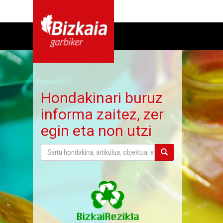
Hondakinari buruz
informa zaitez, zer
egin eta non utzi