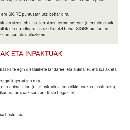
k ere SIGRE puntuetan utzi behar dira.
ak, orratzak, objektu zorrotzak, termometroak (merkuriozkoak
, pilak eta erradiografiak ez dira utzi behar SIGRE puntuetan.
zioan non utz daitezkeen.
AK ETA INPAKTUAK
a) kalte egin diezaiekete landareei eta animaliei, eta ibaiak eta
agatik gertatzen dira.
ra animalietan (etinil estradiola edo diklofenakoa, esaterako);
ikadura arazoak sortzen dizkie hegaztiei.
 saihesten da.