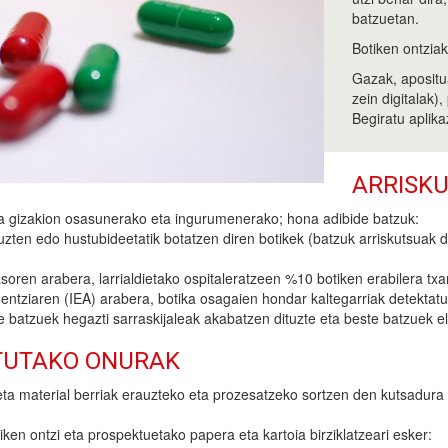
batzuetan.
Botiken ontzia
Gazak, apositu
zein digitalak)
Begiratu aplika
ARRISKU
ra gizakion osasunerako eta ingurumenerako; hona adibide batzuk:
ten edo hustubideetatik botatzen diren botikek (batzuk arriskutsuak dir
en arabera, larrialdietako ospitaleratzeen %10 botiken erabilera txarr
ziaren (IEA) arabera, botika osagaien hondar kaltegarriak detektatu di
e batzuek hegazti sarraskijaleak akabatzen dituzte eta beste batzuek el
TUTAKO ONURAK
eta material berriak erauzteko eta prozesatzeko sortzen den kutsadura
n ontzi eta prospektuetako papera eta kartoia birziklatzeari esker: