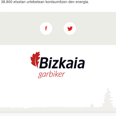
a, 38.800 etxetan urtebetean kontsumitzen den energia.
.