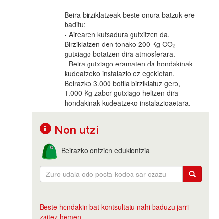
Beira birziklatzeak beste onura batzuk ere
baditu:
- Airearen kutsadura gutxitzen da.
Birziklatzen den tonako 200 Kg CO₂
gutxiago botatzen dira atmosferara.
- Beira gutxiago eramaten da hondakinak
kudeatzeko instalazio ez egokietan.
Beirazko 3.000 botila birziklatuz gero,
1.000 Kg zabor gutxiago heltzen dira
hondakinak kudeatzeko instalazioaetara.
Non utzi
Beirazko ontzien edukiontzia
Beste hondakin bat kontsultatu nahi baduzu jarri
zaitez hemen