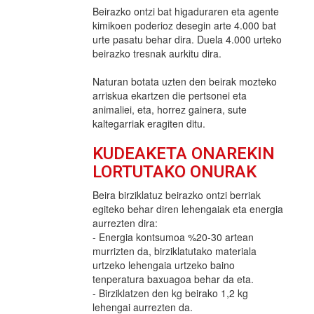
Beirazko ontzi bat higaduraren eta agente
kimikoen poderioz desegin arte 4.000 bat
urte pasatu behar dira. Duela 4.000 urteko
beirazko tresnak aurkitu dira.
Naturan botata uzten den beirak mozteko
arriskua ekartzen die pertsonei eta
animaliei, eta, horrez gainera, sute
kaltegarriak eragiten ditu.
KUDEAKETA ONAREKIN
LORTUTAKO ONURAK
Beira birziklatuz beirazko ontzi berriak
egiteko behar diren lehengaiak eta energia
aurrezten dira:
- Energia kontsumoa %20-30 artean
murrizten da, birziklatutako materiala
urtzeko lehengaia urtzeko baino
tenperatura baxuagoa behar da eta.
- Birziklatzen den kg beirako 1,2 kg
lehengai aurrezten da.