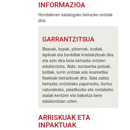
INFORMAZIOA
Hondakinen katalogoko beirazko ontziak
dira.
GARRANTZITSUA
Basoak, kopak, pitxerrak, irudiak,
ispiluak eta bonbillak kristalezkoak dira
eta ezin dira bota beirazko ontzien
edukiontzira. Aldiz, kontserba potoak,
botilak, lurrin ontziak edo kosmetika
flaskoak beirazkoak dira. Saia zaitez
beirazko ontzietako paperezko, kortxo
naturalezko, plastikozko eta metalezko
atalak kentzen eta bakoitza bere
edukiontzian uzten.
ARRISKUAK ETA
INPAKTUAK