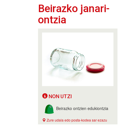
Beirazko janari-
ontzia
NON UTZI
Beirazko ontzien edukiontzia
Zure udala edo posta-kodea sar ezazu