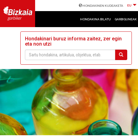
EU
HONDAKINEN KUDEAKETA
HONDAKINA BILATU
GARBIGUNEAK
Hondakinari buruz informa zaitez, zer egin
eta non utzi