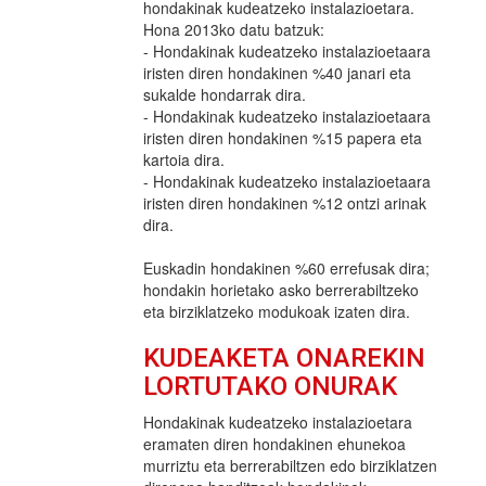
hondakinak kudeatzeko instalazioetara.
Hona 2013ko datu batzuk:
- Hondakinak kudeatzeko instalazioetaara
iristen diren hondakinen %40 janari eta
sukalde hondarrak dira.
- Hondakinak kudeatzeko instalazioetaara
iristen diren hondakinen %15 papera eta
kartoia dira.
- Hondakinak kudeatzeko instalazioetaara
iristen diren hondakinen %12 ontzi arinak
dira.
Euskadin hondakinen %60 errefusak dira;
hondakin horietako asko berrerabiltzeko
eta birziklatzeko modukoak izaten dira.
KUDEAKETA ONAREKIN
LORTUTAKO ONURAK
Hondakinak kudeatzeko instalazioetara
eramaten diren hondakinen ehunekoa
murriztu eta berrerabiltzen edo birziklatzen