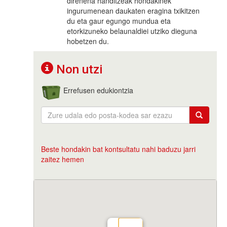
direnena handitzeak hondakinek
ingurumenean daukaten eragina txikitzen
du eta gaur egungo mundua eta
etorkizuneko belaunaldiei utziko dieguna
hobetzen du.
Non utzi
Errefusen edukiontzia
Beste hondakin bat kontsultatu nahi baduzu jarri
zaitez hemen