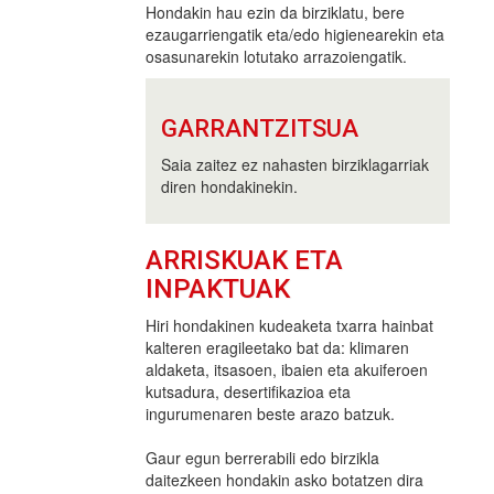
Hondakin hau ezin da birziklatu, bere
ezaugarriengatik eta/edo higienearekin eta
osasunarekin lotutako arrazoiengatik.
GARRANTZITSUA
Saia zaitez ez nahasten birziklagarriak
diren hondakinekin.
ARRISKUAK ETA
INPAKTUAK
Hiri hondakinen kudeaketa txarra hainbat
kalteren eragileetako bat da: klimaren
aldaketa, itsasoen, ibaien eta akuiferoen
kutsadura, desertifikazioa eta
ingurumenaren beste arazo batzuk.
Gaur egun berrerabili edo birzikla
daitezkeen hondakin asko botatzen dira