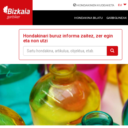
EU
HONDAKINEN KUDEAKETA
HONDAKINA BILATU
GARBIGUNEAK
Hondakinari buruz informa zaitez, zer egin
eta non utzi