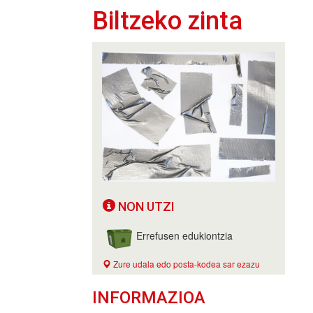
Biltzeko zinta
NON UTZI
Errefusen edukiontzia
Zure udala edo posta-kodea sar ezazu
INFORMAZIOA