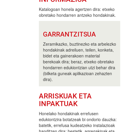
Katalogoan honela agertzen dira: etxeko
obretako hondarren antzeko hondakinak.
GARRANTZITSUA
Zeramikazko, buztinezko eta arbelezko
hondakinak adreiluen, teilen, konketa,
bidet eta gainerakoen material
berekoak dira; beraz, etxeko obretako
hondarren edukiontzian utzi behar dira
(bilketa guneak aplikazioan zehazten
dira).
ARRISKUAK ETA
INPAKTUAK
Honelako hondakinak errefusen
edukiontzira botatzeak bi ondorio dauzka:
batetik, errefusa kudeatzeko instalazioak
handitzen dira; bestetik, agregakinak eta