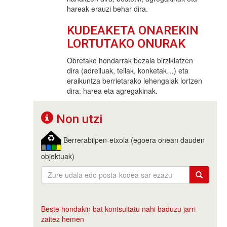
hareak erauzi behar dira.
KUDEAKETA ONAREKIN
LORTUTAKO ONURAK
Obretako hondarrak bezala birziklatzen
dira (adreiluak, teilak, konketak…) eta
eraikuntza berrietarako lehengaiak lortzen
dira: harea eta agregakinak.
Non utzi
Berrerabilpen-etxola (egoera onean dauden
objektuak)
Beste hondakin bat kontsultatu nahi baduzu jarri
zaitez hemen