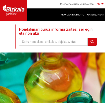
EU
HONDAKINEN KUDEAKETA
HONDAKINA BILATU
GARBIGUNEAK
Hondakinari buruz informa zaitez, zer egin
eta non utzi