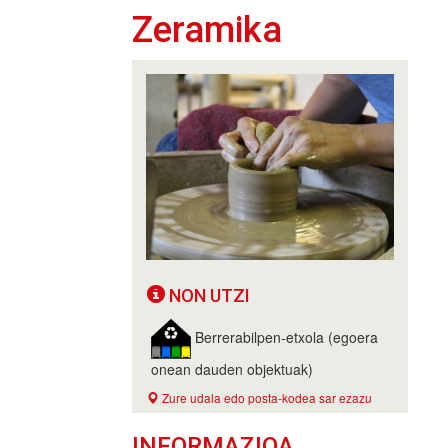
Zeramika
NON UTZI
Berrerabilpen-etxola (egoera
onean dauden objektuak)
Zure udala edo posta-kodea sar ezazu
INFORMAZIOA