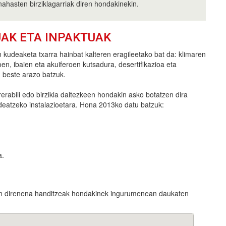
nahasten birziklagarriak diren hondakinekin.
UAK ETA INPAKTUAK
 kudeaketa txarra hainbat kalteren eragileetako bat da: klimaren
oen, ibaien eta akuiferoen kutsadura, desertifikazioa eta
beste arazo batzuk.
erabili edo birzikla daitezkeen hondakin asko botatzen dira
eatzeko instalazioetara. Hona 2013ko datu batzuk:
a.
zen direnena handitzeak hondakinek ingurumenean daukaten