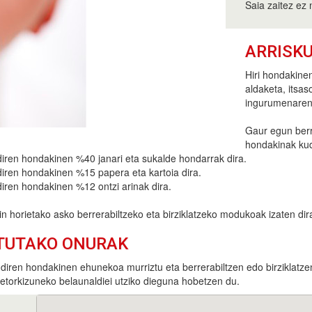
Saia zaitez ez 
ARRISK
Hiri hondakinen
aldaketa, itsas
ingurumenaren 
Gaur egun berr
hondakinak kud
diren hondakinen %40 janari eta sukalde hondarrak dira.
diren hondakinen %15 papera eta kartoia dira.
diren hondakinen %12 ontzi arinak dira.
 horietako asko berrerabiltzeko eta birziklatzeko modukoak izaten dir
TUTAKO ONURAK
diren hondakinen ehunekoa murriztu eta berrerabiltzen edo birziklat
etorkizuneko belaunaldiei utziko dieguna hobetzen du.