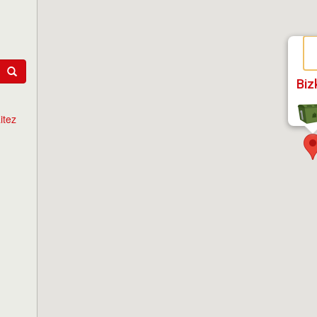
Biz
itez