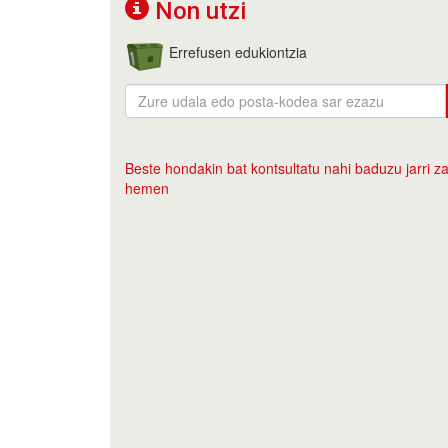
Non utzi
Errefusen edukiontzia
Beste hondakin bat kontsultatu nahi baduzu jarri za
hemen