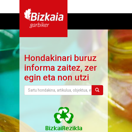
Hondakinari buruz
informa zaitez, zer
egin eta non utzi