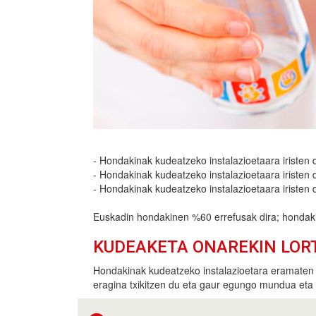
- Hondakinak kudeatzeko instalazioetaara iristen 
- Hondakinak kudeatzeko instalazioetaara iristen 
- Hondakinak kudeatzeko instalazioetaara iristen 
Euskadin hondakinen %60 errefusak dira; hondakin
KUDEAKETA ONAREKIN LOR
Hondakinak kudeatzeko instalazioetara eramaten 
eragina txikitzen du eta gaur egungo mundua eta 