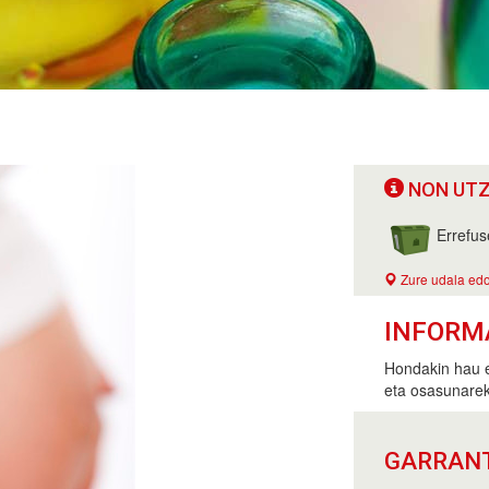
NON UTZ
Errefus
Zure udala edo
INFORM
Hondakin hau ez
eta osasunareki
GARRAN