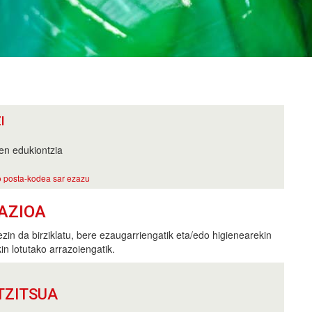
I
en edukiontzia
 posta-kodea sar ezazu
AZIOA
in da birziklatu, bere ezaugarriengatik eta/edo higienearekin
n lotutako arrazoiengatik.
TZITSUA